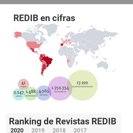
REDIB
en cifras
41
17.222
1.752.754
PAÍSES
USUARIOS REGISTRADOS
4.365
1.488
3.347
DOCUMENTOS
REVISTAS
EDITORIALES
LIBROS
Ranking de Revistas REDIB
2020
2019
2018
2017